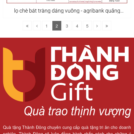
lọ chè bát tràng dáng vuông - agribank quảng
trạch
1
2
3
4
5
Quà tặng Thành Đông chuyên cung cấp quà tặng tri ân cho doanh
nghiệp. Thành Đông sẽ luôn đồng hành chắp cánh cho những ý