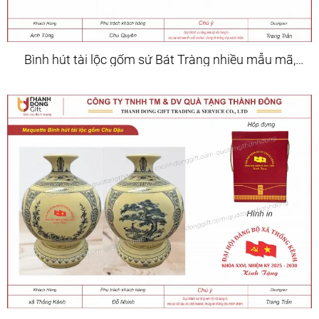
Bình hút tài lộc gốm sứ Bát Tràng nhiều mẫu mã,
kích cỡ