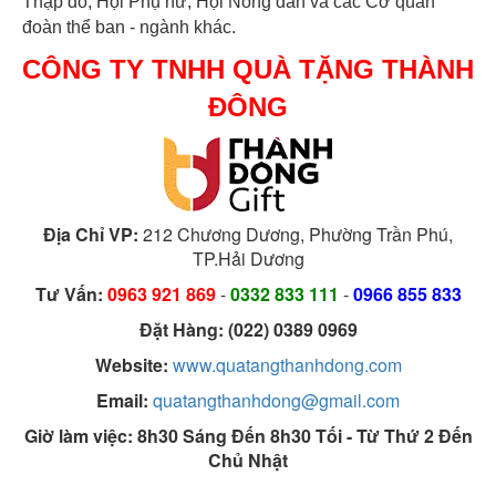
Thập đỏ, Hội Phụ nữ, Hội Nông dân và các Cơ quan
đoàn thể ban - ngành khác.
CÔNG TY TNHH QUÀ TẶNG THÀNH
ĐÔNG
Địa Chỉ VP:
212 Chương Dương, Phường Trần Phú,
TP.Hải Dương
Tư Vấn:
0963 921 869
-
0332 833 111
-
0966 855 833
Đặt Hàng: (022) 0389 0969
Website:
www.quatangthanhdong.com
Email:
quatangthanhdong@gmail.com
Giờ làm việc: 8h30 Sáng Đến 8h30 Tối - Từ Thứ 2 Đến
Chủ Nhật